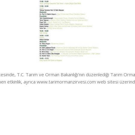
nde, T.C. Tarım ve Orman Bakanlığı’nın düzenlediği Tarım Ormanın
n etkinlik, ayrıca www.tarimormanzirvesi.com web sitesi üzerinden