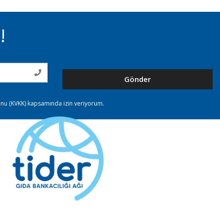
!
Gönder
nunu (KVKK) kapsamında izin veriyorum.