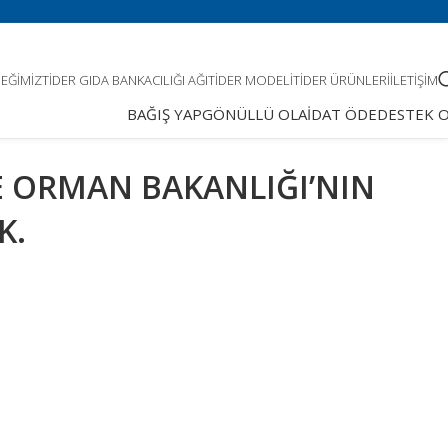
EĞIMIZ
TIDER GIDA BANKACILIĞI AĞI
TIDER MODELI
TIDER ÜRÜNLERI
İLETIŞIM
BAĞIŞ YAP
GÖNÜLLÜ OL
AİDAT ÖDE
DESTEK 
E ORMAN BAKANLIĞI’NIN
K.