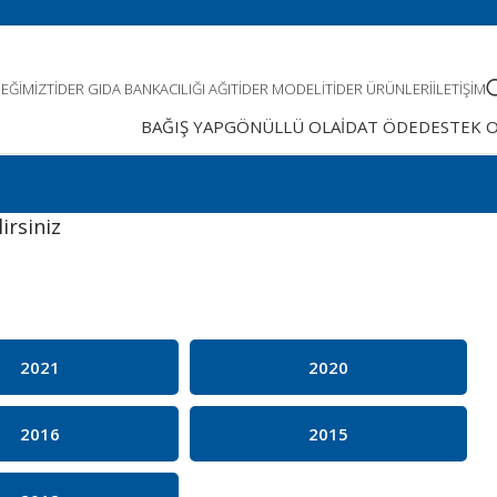
EĞIMIZ
TIDER GIDA BANKACILIĞI AĞI
TIDER MODELI
TIDER ÜRÜNLERI
İLETIŞIM
BAĞIŞ YAP
GÖNÜLLÜ OL
AİDAT ÖDE
DESTEK 
irsiniz
2021
2020
2016
2015