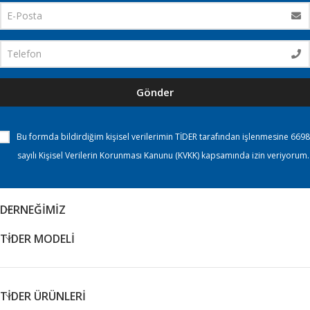
Gönder
Bu formda bildirdiğim kişisel verilerimin TİDER tarafından işlenmesine 6698
sayılı Kişisel Verilerin Korunması Kanunu (KVKK) kapsamında izin veriyorum.
DERNEĞİMİZ
TİDER MODELİ
TİDER ÜRÜNLERİ