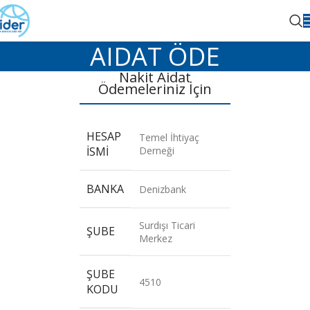
AIDAT ÖDE
Nakit Aidat
Ödemeleriniz İçin
HESAP
Temel İhtiyaç
İSMI
Derneği
BANKA
Denizbank
Surdışı Ticari
ŞUBE
Merkez
ŞUBE
4510
KODU