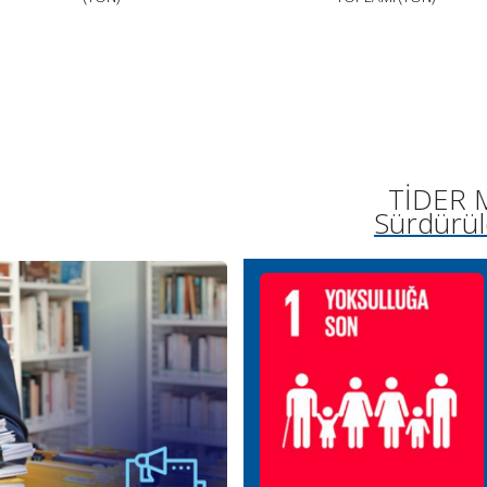
TİDER M
Sürdürül