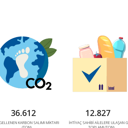
36.612
12.827
GELLENEN KARBON SALIMI MİKTARI
İHTİYAÇ SAHİBİ AİLELERE ULAŞAN 
(TON)
TOPLAMI (TON)