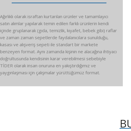
Ağırlıklı olarak israftan kurtarılan ürünler ve tamamlayıcı
satın alımlar yapılarak temin edilen farklı ürünlerin kendi
içinde gruplanarak (gıda, temizlik, kıyafet, bebek gibi) raflar
ve zaman zaman sepetlerde faydalanıcılara sunulduğu,
kasası ve alışveriş sepeti ile standart bir markete
benzeyen format. Aynı zamanda kişinin ne alacağına ihtiyacı
doğrultusunda kendisinin karar verebilmesi sebebiyle
TİDER olarak insan onuruna en yakıştırdığımız ve
yaygınlaşması için çalışmalar yürüttüğümüz format.
B