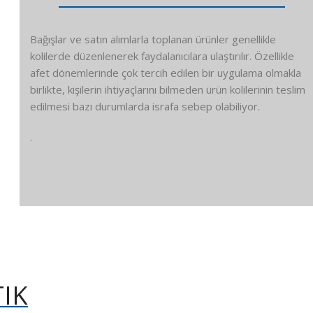
Bağışlar ve satın alımlarla toplanan ürünler genellikle
kolilerde düzenlenerek faydalanıcılara ulaştırılır. Özellikle
afet dönemlerinde çok tercih edilen bir uygulama olmakla
birlikte, kişilerin ihtiyaçlarını bilmeden ürün kolilerinin teslim
edilmesi bazı durumlarda israfa sebep olabiliyor.
.
IK