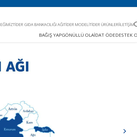
EĞIMIZ
TIDER GIDA BANKACILIĞI AĞI
TIDER MODELI
TIDER ÜRÜNLERI
İLETIŞIM
BAĞIŞ YAP
GÖNÜLLÜ OL
AİDAT ÖDE
DESTEK 