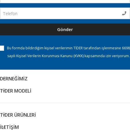
Gönder
Bu formda bildirdiğim kişisel verilerimin TİDER tarafından işlenmesine 6698
sayılı Kişisel Verilerin Korunması Kanunu (KVKK) kapsamında izin veriyorum.
DERNEĞİMİZ
TİDER MODELİ
TİDER ÜRÜNLERİ
İLETİŞİM