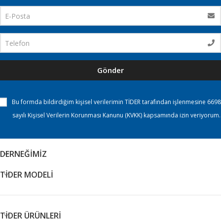
Gönder
Bu formda bildirdiğim kişisel verilerimin TİDER tarafından işlenmesine 6698
sayılı Kişisel Verilerin Korunması Kanunu (KVKK) kapsamında izin veriyorum.
DERNEĞİMİZ
TİDER MODELİ
TİDER ÜRÜNLERİ