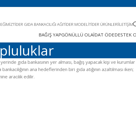
EĞIMIZ
TIDER GIDA BANKACILIĞI AĞI
TIDER MODELI
TIDER ÜRÜNLERI
İLETIŞIM
BAĞIŞ YAP
GÖNÜLLÜ OL
AİDAT ÖDE
DESTEK 
opluluklar
im yerinde gıda bankasının yer alması, bağış yapacak kişi ve kurumlar
ankacılığının ana hedeflerinden biri gıda atığının azaltılması iken;
ne aracılık edilir.