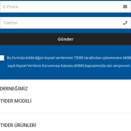
Gönder
Bu formda bildirdiğim kişisel verilerimin TİDER tarafından işlenmesine 6698
sayılı Kişisel Verilerin Korunması Kanunu (KVKK) kapsamında izin veriyorum.
DERNEĞİMİZ
TİDER MODELİ
TİDER ÜRÜNLERİ