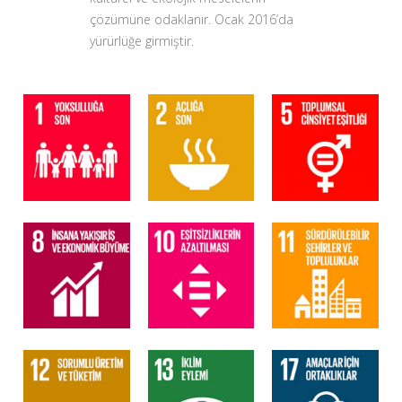
çözümüne odaklanır. Ocak 2016’da
yürürlüğe girmiştir.